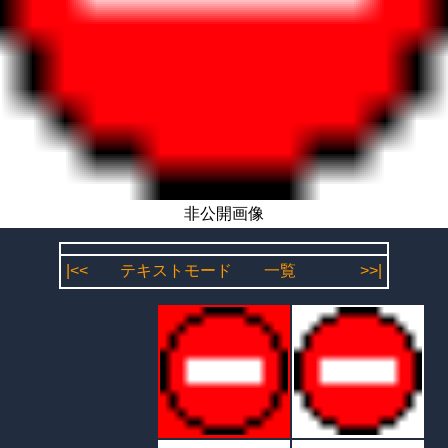
非公開画像
|<<
テキストモード
一覧
>>|