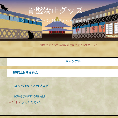
骨盤矯正グッズ
口コミで広がっている骨盤矯正ショーツの紹介です。
簡単ファイル共有の時計付きファイルマネージャ―
ギャンブル
記事はありません
ぶっとびねっとのブログ
記事を投稿する場合は、
ログイン
してください。