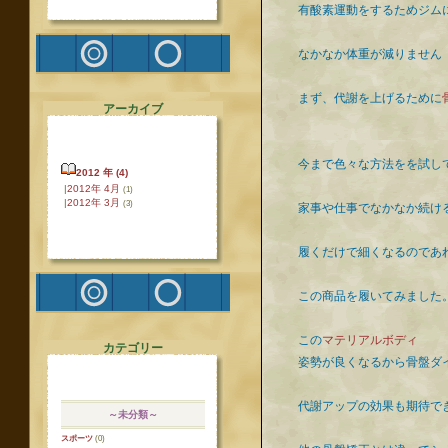
有酸素運動をするためジム
なかなか体重が減りません
まず、代謝を上げるために
アーカイブ
今まで色々な方法をを試し
2012 年 (4)
|
2012年 4月
(1)
|
2012年 3月
(3)
家事や仕事でなかなか続け
履くだけで細くなるのであ
この商品を履いてみました
この
マテリアルボディ
カテゴリー
姿勢が良くなるから骨盤ダ
代謝アップの効果も期待で
～未分類～
スポーツ
(0)