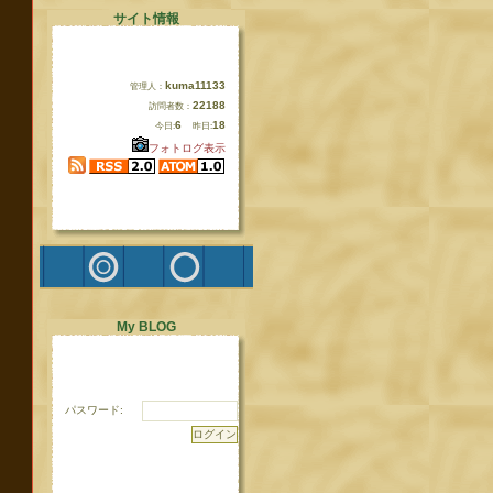
サイト情報
kuma11133
管理人：
22188
訪問者数：
6
18
今日:
昨日:
フォトログ表示
My BLOG
パスワード: