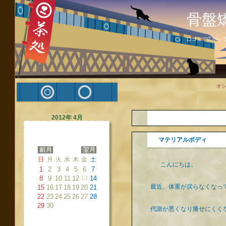
骨盤
口コミで広がっ
オ
2012年 4月
マテリアルボディ
日
月
火
水
木
金
土
こんにちは。
1
2
3
4
5
6
7
8
9
10
11
12
13
14
最近、体重が戻らなくなっ
15
16
17
18
19
20
21
22
23
24
25
26
27
28
29
30
代謝が悪くなり痩せにくく