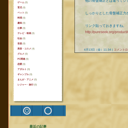
他の骨盤矯正とは違ってシ
ゲーム
(0)
育児
(0)
ペット
(0)
しっかりとした骨盤補正力
料理
(0)
趣味
(0)
リンク貼っておきますね。
仕事
(0)
http://pureseek.org/product/
テレビ・映画
(0)
社会
(0)
音楽
(0)
美容・コスメ
(4)
4月13日（金）11:34 |
コメント(1
グルメ
(0)
PC関連
(0)
恋愛
(0)
アダルト
(0)
ギャンブル
(0)
まんが・アニメ
(0)
レジャー・旅行
(0)
最近の記事