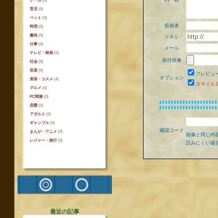
ゲーム
(0)
育児
(0)
ペット
(0)
投稿者
料理
(0)
趣味
(0)
ＵＲＬ
仕事
(0)
メール
テレビ・映画
(0)
添付画像
社会
(0)
音楽
(0)
プレビュ
オプション
美容・コスメ
(4)
スマイル
グルメ
(0)
PC関連
(0)
恋愛
(0)
アダルト
(0)
ギャンブル
(0)
確認コード
まんが・アニメ
(0)
画像と同じ内
レジャー・旅行
(0)
読みにくい場
最近の記事