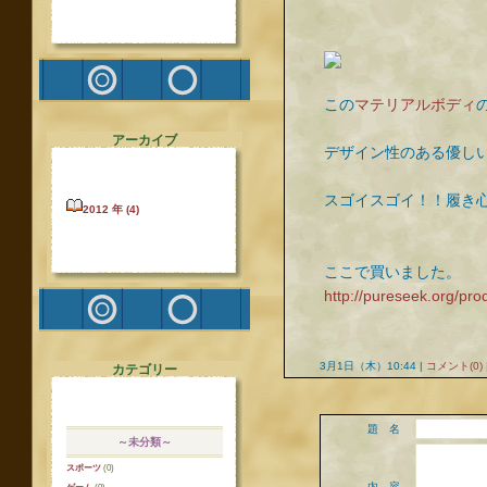
この
マテリアルボディ
アーカイブ
デザイン性のある優し
スゴイスゴイ！！履き
2012 年 (4)
ここで買いました。
http://pureseek.org/pro
3月1日（木）10:44 |
コメント(0)
カテゴリー
題 名
～未分類～
スポーツ
(0)
内 容