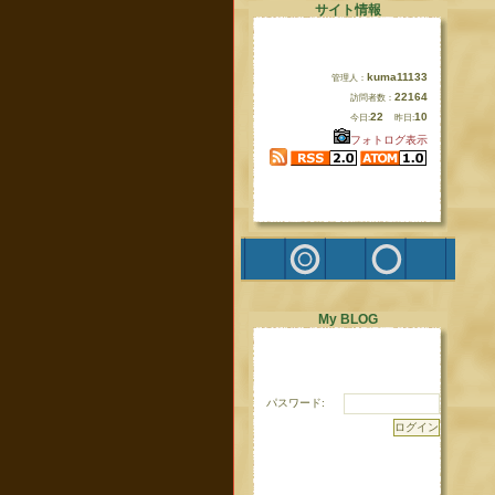
サイト情報
kuma11133
管理人：
22164
訪問者数：
22
10
今日:
昨日:
フォトログ表示
My BLOG
パスワード: