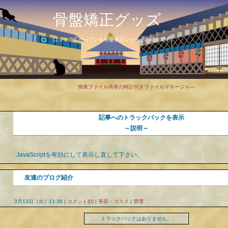
骨盤矯正グッズ
口コミで広がっている骨盤矯正ショーツの紹介です。
簡単ファイル共有の時計付きファイルマネージャ―
記事へのトラックバックを表示
～説明～
JavaScriptを
有効にして
表示し直して下さい。
友達のブログ紹介
3月13日（火）11:36 |
コメント(0)
|
美容・コスメ
|
管理
トラックバックはありません。